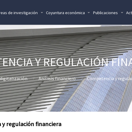
reas de investigación
Coyuntura económica
Publicaciones
Act
ENCIA Y REGULACIÓN FIN
 digitalización
Análisis financiero
Competencia y regulac
y regulación financiera