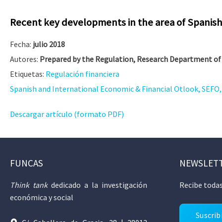
Recent key developments in the area of Spanish 
Fecha:
julio 2018
Autores:
Prepared by the Regulation, Research Department of 
Etiquetas:
Regulación financiera
Spanish and International Economic & Financial Otlook, SEFO, V
Descargar artículo (formato PDF)
FUNCAS
NEWSLET
Think tank
dedicado a la investigación
Recibe todas
económica y social
Suscrib