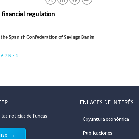
financial regulation
the Spanish Confederation of Savings Banks
. 7 N.º 4
TER
ENLACES DE INTERÉS
 las noticias de Funcas
Coyuntura económica
Publicaciones
irse