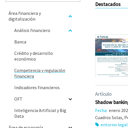
Destacados
Área financiera y
digitalización
Análisis financiero
Banca
Crédito y desarrollo
económico
Competencia y regulación
financiera
Indicadores financieros
Artículo
OFT
Shadow banking
Fecha:
enero 20
Inteligencia Artificial y Big
Data
Cuadros Solas, Pe
entorno legal 
Área de economía