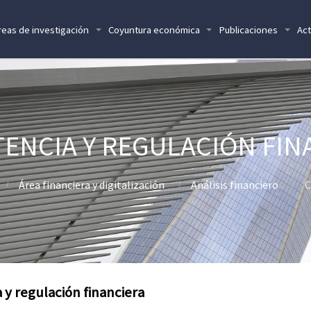
reas de investigación
Coyuntura económica
Publicaciones
Act
ENCIA Y REGULACIÓN FIN
Área financiera y digitalización
Análisis financiero
C
y regulación financiera