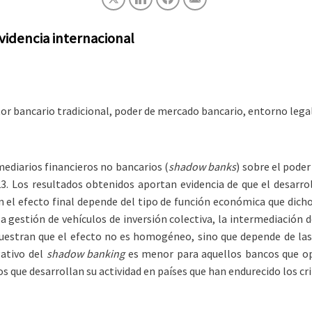
videncia internacional
or bancario tradicional, poder de mercado bancario, entorno legal
rmediarios financieros no bancarios (
shadow banks
) sobre el poder
. Los resultados obtenidos aportan evidencia de que el desarroll
ien el efecto final depende del tipo de función económica que di
a gestión de vehículos de inversión colectiva, la intermediación
muestran que el efecto no es homogéneo, sino que depende de las c
gativo del
shadow banking
es menor para aquellos bancos que ope
s que desarrollan su actividad en países que han endurecido los cr