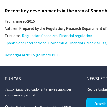
Recent key developments in the area of Spanish 
Fecha:
marzo 2015
Autores:
Prepared by the Regulation, Research Department of 
Etiquetas:
Regulación financiera, Financial regulation
Spanish and International Economic & Financial Otlook, SEFO, V
Descargar artículo (formato PDF)
FUNCAS
NEWSLET
Think tank
dedicado a la investigación
Recibe todas
económica y social
Suscrib