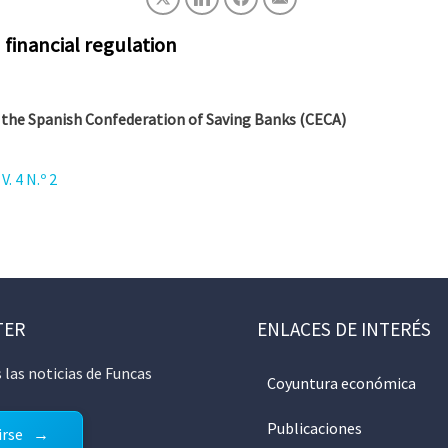
financial regulation
the Spanish Confederation of Saving Banks (CECA)
. 4 N.º 2
TER
ENLACES DE INTERÉS
 las noticias de Funcas
Coyuntura económica
Publicaciones
irse