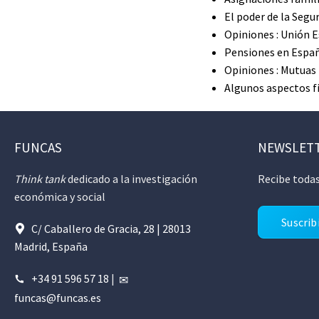
El poder de la Segu
Opiniones : Unión 
Pensiones en España
Opiniones : Mutuas
Algunos aspectos fi
FUNCAS
NEWSLET
Think tank
dedicado a la investigación
Recibe todas
económica y social
Suscrib
C/ Caballero de Gracia, 28 | 28013
Madrid, España
+34 91 596 57 18
|
funcas@funcas.es