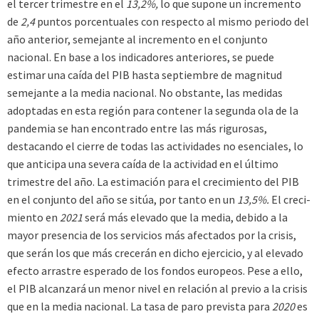
el tercer trimestre en el
13,2%,
lo que supone un incremento
de
2,4
puntos porcentuales con respecto al mismo periodo del
año anterior, semejante al incremento en el conjunto
nacional. En base a los indicadores anteriores, se puede
estimar una caída del PIB hasta septiembre de magnitud
semejante a la media nacional. No obstante, las medidas
adoptadas en esta región para contener la segunda ola de la
pandemia se han encontrado entre las más rigurosas,
destacando el cierre de todas las actividades no esenciales, lo
que anti­cipa una severa caída de la actividad en el último
trimes­tre del año. La estimación para el crecimiento del PIB
en el conjunto del año se sitúa, por tanto en un
­13,5%.
El creci­
miento en
2021
será más elevado que la media, debido a la
mayor presencia de los servicios más afectados por la crisis,
que serán los que más crecerán en dicho ejercicio, y al ele­vado
efecto arrastre esperado de los fondos europeos. Pese a ello,
el PIB alcanzará un menor nivel en relación al previo a la crisis
que en la media nacional. La tasa de paro prevista para
2020
es