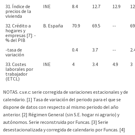
31. Índice de
INE
8.4
12.7
12.9
12
precios de la
vivienda
32. Crédito a
B. España
70.9
69.5
--
69
hogares y
empresas [7]: -
% del PIB
-tasa de
0.4
3.7
--
2.
variación
33. Costes
INE
4
3.4
4.9
3
laborales por
trabajador
(ETCL)
NOTAS. c.v.e.c: serie corregida de variaciones estacionales y de
calendario. [1] Tasa de variación del periodo para el que se
dispone de datos con respecto al mismo periodo del año
anterior. [2] Régimen General (sin S.E. hogar ni agrario) y
autónomos. Serie reconstruida por Funcas. [3] Serie
desestacionalizada y corregida de calendario por Funcas. [4]