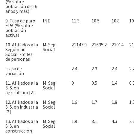
(% sobre
población de 16
años y más)
9. Tasa de paro
INE
11.3
10.5
10.8
10
EPA (% sobre
población
activa)
10. Afiliados a la
M. Seg.
21147.9
21635.2
21914
21
Seguridad
Social
Social: -miles
de personas
-tasa de
2.4
2.3
2.4
2.
variación
11. Afiliados a la
M. Seg.
0
0.5
1.4
0.
S. S. en
Social
agricultura [2]
12. Afiliados a la
M. Seg.
1.6
1.7
1.8
1.
S. S. en industria
Social
[2]
13. Afiliados a la
M. Seg.
1.9
3.1
4.3
2.
S. S. en
Social
construcción