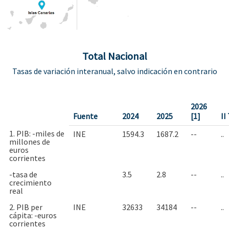
Total Nacional
Tasas de variación interanual, salvo indicación en contrario
2026
Fuente
2024
2025
[1]
II
1. PIB: -miles de
INE
1594.3
1687.2
--
..
millones de
euros
corrientes
-tasa de
3.5
2.8
--
..
crecimiento
real
2. PIB per
INE
32633
34184
--
..
cápita: -euros
corrientes