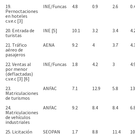
19.
INE/Funcas
4.8
0.9
2.6
0.
Pernoctaciones
en hoteles
c.v.e.c [3]
20. Entrada de
INE [5]
10.1
3.2
3.4
4.
turistas
21. Tráfico
AENA
9.2
4
3.7
4.
aéreo de
pasajeros
22. Ventas al
INE/Funcas
1.8
4.2
3
4.
por menor
(deflactadas)
c.v.e.c [3] [6]
23.
ANFAC
7.1
12.9
5.8
13
Matriculaciones
de turismos
24.
ANFAC
9.2
8.4
8.4
6.
Matriculaciones
de vehículos
industriales
25. Licitación
SEOPAN
1.7
8.8
11.4
10