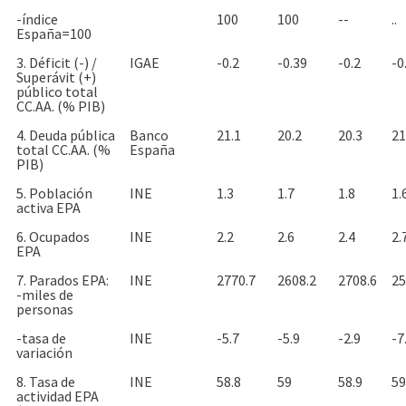
-índice
100
100
--
..
España=100
3. Déficit (-) /
IGAE
-0.2
-0.39
-0.2
-0
Superávit (+)
público total
CC.AA. (% PIB)
4. Deuda pública
Banco
21.1
20.2
20.3
21
total CC.AA. (%
España
PIB)
5. Población
INE
1.3
1.7
1.8
1.
activa EPA
6. Ocupados
INE
2.2
2.6
2.4
2.
EPA
7. Parados EPA:
INE
2770.7
2608.2
2708.6
25
-miles de
personas
-tasa de
INE
-5.7
-5.9
-2.9
-7
variación
8. Tasa de
INE
58.8
59
58.9
59
actividad EPA