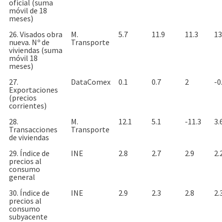
oficial (suma
móvil de 18
meses)
26. Visados obra
M.
5.7
11.9
11.3
13
nueva. Nº de
Transporte
viviendas (suma
móvil 18
meses)
27.
DataComex
0.1
0.7
2
-0
Exportaciones
(precios
corrientes)
28.
M.
12.1
5.1
-11.3
3.
Transacciones
Transporte
de viviendas
29. Índice de
INE
2.8
2.7
2.9
2.
precios al
consumo
general
30. Índice de
INE
2.9
2.3
2.8
2.
precios al
consumo
subyacente