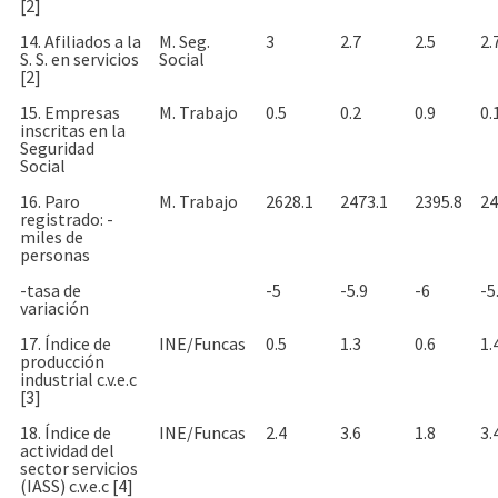
[2]
14. Afiliados a la
M. Seg.
3
2.7
2.5
2.
S. S. en servicios
Social
[2]
15. Empresas
M. Trabajo
0.5
0.2
0.9
0.
inscritas en la
Seguridad
Social
16. Paro
M. Trabajo
2628.1
2473.1
2395.8
24
registrado: -
miles de
personas
-tasa de
-5
-5.9
-6
-5
variación
17. Índice de
INE/Funcas
0.5
1.3
0.6
1.
producción
industrial c.v.e.c
[3]
18. Índice de
INE/Funcas
2.4
3.6
1.8
3.
actividad del
sector servicios
(IASS) c.v.e.c [4]