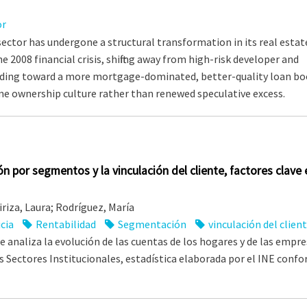
or
sector has undergone a structural transformation in its real estat
e 2008 financial crisis, shifting away from high-risk developer and
ding toward a more mortgage-dominated, better-quality loan book.
 ownership culture rather than renewed speculative excess.
ón por segmentos y la vinculación del cliente, factores clave e
iriza, Laura; Rodríguez, María
icia
Rentabilidad
Segmentación
vinculación del clien
e analiza la evolución de las cuentas de los hogares y de las empre
os Sectores Institucionales, estadística elaborada por el INE conf