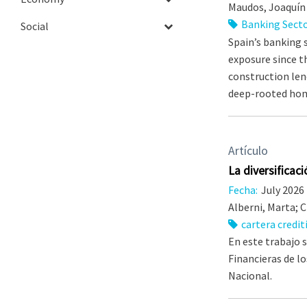
Maudos, Joaquín
Banking Sect
Social
Spain’s banking 
exposure since th
construction len
deep-rooted home
Artículo
La diversificaci
Fecha:
July 2026
Alberni, Marta; C
cartera credit
En este trabajo s
Financieras de l
Nacional.