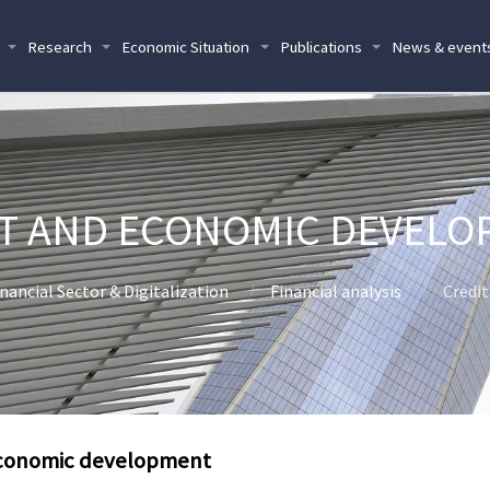
Research
Economic Situation
Publications
News & event
T AND ECONOMIC DEVEL
nancial Sector & Digitalization
Financial analysis
Credi
economic development