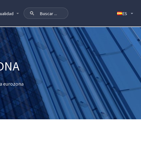
ualidad
ZONA
la eurozona