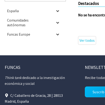
Destacados
España
No se ha encont
Comunidades
autónomas
Funcas Europe
Ver todos
FUNCAS
NEWSLET
Think tank
dedicado a la investigación
Recibe todas
económica y social
Suscrib
C/ Caballero de Gracia, 28 | 28013
Madrid, España