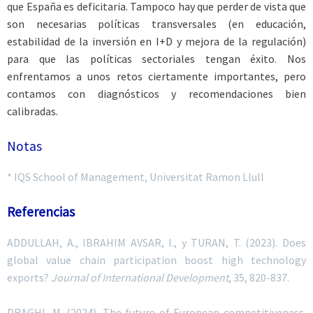
que España es deficitaria. Tampoco hay que perder de vista que
son necesarias políticas transversales (en educación,
estabilidad de la inversión en I+D y mejora de la regulación)
para que las políticas sectoriales tengan éxito. Nos
enfrentamos a unos retos ciertamente importantes, pero
contamos con diagnósticos y recomendaciones bien
calibradas.
Notas
* IQS School of Management, Universitat Ramon Llull
Referencias
ADDULLAH, A., IBRAHIM AVSAR, I.,
y
TURAN
, T. (2023). Does
global value chain participation boost high technology
exports?
Journal of International Development
, 35, 820-837.
DRAGHI
, M. (2024). The future of European competitiveness.