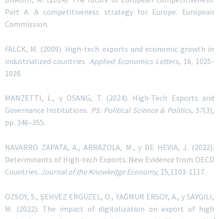
Part A. A competitiveness strategy for Europe. European
Commission.
FALCK
, M. (2009). High-tech exports and economic growth in
industrialized countries.
Applied Economics Letters
, 16, 1025-
1028.
MANZETTI
, L., y
OSANG
, T. (2024). High-Tech Exports and
Governance Institutions.
PS: Political Science & Politics
,
57
(3),
pp. 346–355.
NAVARRO ZAPATA, A., ARRAZOLA, M.,
y
DE HEVIA
, J. (2022).
Determinants of High-tech Exports: New Evidence from OECD
Countries.
Journal of the Knowledge Economy
, 15,1103-1117.
ÖZSOY, S., ŞEHVEZ ERGÜZEL, O., YAĞMUR ERSOY, A.,
y
SAYGILI
,
M. (2022). The impact of digitalization on export of high