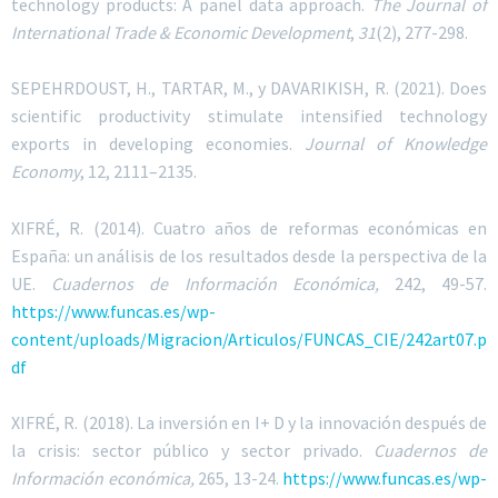
technology products: A panel data approach.
The Journal of
International Trade & Economic Development
,
31
(2), 277-298.
SEPEHRDOUST, H., TARTAR, M.,
y
DAVARIKISH
, R. (2021). Does
scientific productivity stimulate intensified technology
exports in developing economies.
Journal of Knowledge
Economy
, 12, 2111–2135.
XIFRÉ
, R. (2014). Cuatro años de reformas económicas en
España: un análisis de los resultados desde la perspectiva de la
UE.
Cuadernos de Información Económica,
242, 49-57.
https://www.funcas.es/wp-
content/uploads/Migracion/Articulos/FUNCAS_CIE/242art07.p
df
XIFRÉ
, R. (2018). La inversión en I+ D y la innovación después de
la crisis: sector público y sector privado.
Cuadernos de
Información económica,
265, 13-24.
https://www.funcas.es/wp-