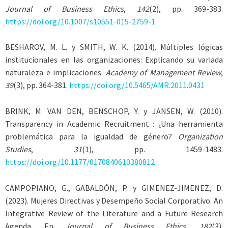
Journal of Business Ethics
,
142
(2), pp. 369-383.
https://doi.org/10.1007/s10551-015-2759-1
BESHAROV, M. L.
y
SMITH
, W. K. (2014). Múltiples lógicas
institucionales en las organizaciones: Explicando su variada
naturaleza e implicaciones.
Academy of Management Review
,
39
(3), pp. 364-381.
https://doi.org/10.5465/AMR.2011.0431
BRINK, M. VAN DEN, BENSCHOP, Y.
y
JANSEN
, W. (2010).
Transparency in Academic Recruitment : ¿Una herramienta
problemática para la igualdad de género?
Organization
Studies
,
31
(1), pp. 1459-1483.
https://doi.org/10.1177/0170840610380812
CAMPOPIANO, G., GABALDÓN, P.
y
GIMENEZ-JIMENEZ, D
.
(2023). Mujeres Directivas y Desempeño Social Corporativo: An
Integrative Review of the Literature and a Future Research
Agenda. En
Journal of Business Ethics, 182
(3).