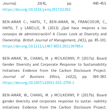
Journal
,
35
(4), pp. 440-453.
https://doi.org/10.1016/j.emj.2017.02.002
BEN-AMAR C-, HAFSI, T., BEN-AMAR, W., FRANCOEUR, C.,
HAFSI, T.
y
LABELLE
, R. (2013). ¿Qué hace mejores a los
consejos de administración? A Closer Look at Diversity and
Ownership.
British Journal of Management
,
24
(1), pp. 85-101.
https://doi.org/10.1111/j.1467-8551.2011.00789.x
BEN-AMAR, W., CHANG, M.
y
MCILKENNY
, P. (2017a). Board
Gender Diversity and Corporate Response to Sustainability
Initiatives: Evidence from the Carbon Disclosure Project.
Journal of Business Ethics
,
142
(2), pp. 369-383.
https://doi.org/10.1007/s10551-015-2759-1
BEN-AMAR, W., CHANG, M.
y
MCILKENNY
, P. (2017b). Board
gender diversity and corporate response to sustai- nability
initiatives: Evidence from the Carbon Disclosure Project.