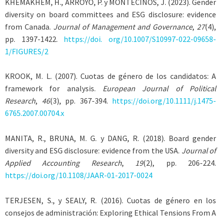
KHEMAKHEM, H., ARROYO, P.
y
MONTECINOS
, J. (2023). Gender
diversity on board committees and ESG disclosure: evidence
from Canada.
Journal of Management and Governance
,
27
(4),
pp. 1397-1422.
https://doi. org/10.1007/S10997-022-09658-
1/FIGURES/2
KROOK
, M. L. (2007). Cuotas de género de los candidatos: A
framework for analysis.
European Journal of Political
Research
,
46
(3), pp. 367-394.
https://doi.org/10.1111/j.1475-
6765.2007.00704.x
MANITA, R., BRUNA, M. G
. y
DANG
, R. (2018). Board gender
diversity and ESG disclosure: evidence from the USA.
Journal of
Applied Accounting Research
,
19
(2), pp. 206-224.
https://doi.org/10.1108/JAAR-01-2017-0024
TERJESEN
, S., y
SEALY
, R. (2016). Cuotas de género en los
consejos de administración: Exploring Ethical Tensions From A