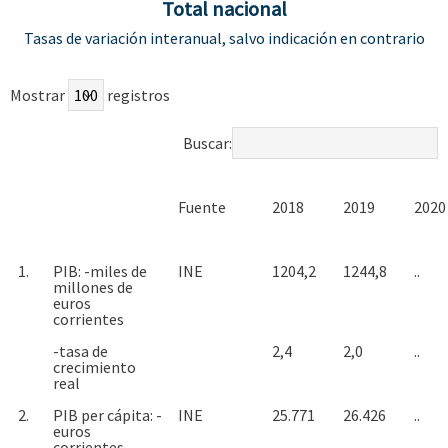
Total nacional
Tasas de variación interanual, salvo indicación en contrario
Mostrar
registros
Buscar:
Fuente
2018
2019
2020 
1.
PIB: -miles de
INE
1204,2
1244,8
..
millones de
euros
corrientes
-tasa de
2,4
2,0
..
crecimiento
real
2.
PIB per cápita: -
INE
25.771
26.426
..
euros
corrientes