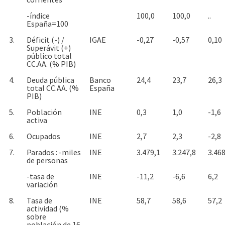
-índice
100,0
100,0
..
España=100
3.
Déficit (-) /
IGAE
-0,27
-0,57
0,10
Superávit (+)
público total
CC.AA. (% PIB)
4.
Deuda pública
Banco
24,4
23,7
26,3
total CC.AA. (%
España
PIB)
5.
Población
INE
0,3
1,0
-1,6
activa
6.
Ocupados
INE
2,7
2,3
-2,8
7.
Parados : -miles
INE
3.479,1
3.247,8
3.468
de personas
-tasa de
INE
-11,2
-6,6
6,2
variación
8.
Tasa de
INE
58,7
58,6
57,2
actividad (%
sobre
población de 16