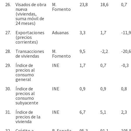
26.
Visados de obra
M.
23,8
18,6
0,7
nueva
Fomento
(viviendas,
suma móvil de
24 meses)
27.
Exportaciones
Aduanas
3,3
1,7
-11,9
(precios
corrientes)
28.
Transacciones
M.
9,5
-2,2
-20,6
de viviendas
Fomento
29.
Índice de
INE
1,7
0,7
-0,3
precios al
consumo
general
30.
Índice de
INE
0,9
0,9
0,8
precios al
consumo
subyacente
31.
Índice de
INE
6,7
5,1
2,3
precios de la
vivienda
32.
Crédito a
B. España
95,3
91,1
105,