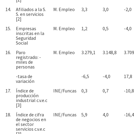
14.
Afiliados a la S.
M. Empleo
3,3
3,0
-2,0
S. en servicios
[2]
15.
Empresas
M. Empleo
1,2
0,5
-4,0
inscritas en la
Seguridad
Social
16.
Paro
M. Empleo
3.279,1
3.148,8
3.709
registrado: -
miles de
personas
-tasa de
-6,5
-4,0
17,8
variación
17.
Índice de
INE/Funcas
0,3
0,7
-10,8
producción
industrial c.v.e.c
[3]
18.
Índice de cifra
INE/Funcas
5,9
4,0
-16,4
de negocios en
el sector
servicios c.v.e.c
[3]