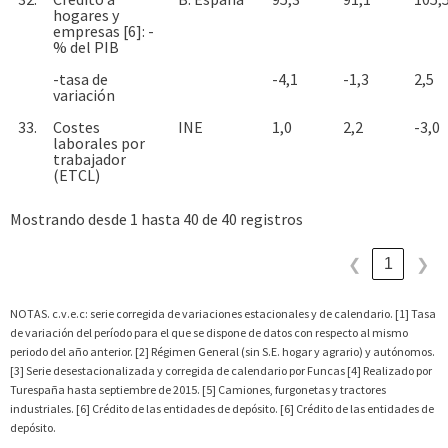
hogares y
empresas [6]: -
% del PIB
-tasa de
-4,1
-1,3
2,5
variación
33.
Costes
INE
1,0
2,2
-3,0
laborales por
trabajador
(ETCL)
Mostrando desde 1 hasta 40 de 40 registros
1
❮
❯
NOTAS. c.v.e.c: serie corregida de variaciones estacionales y de calendario. [1] Tasa
de variación del período para el que se dispone de datos con respecto al mismo
periodo del año anterior. [2] Régimen General (sin S.E. hogar y agrario) y autónomos.
[3] Serie desestacionalizada y corregida de calendario por Funcas [4] Realizado por
Turespaña hasta septiembre de 2015. [5] Camiones, furgonetas y tractores
industriales. [6] Crédito de las entidades de depósito. [6] Crédito de las entidades de
depósito.