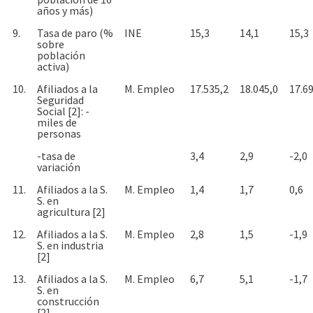
años y más)
9.
Tasa de paro (%
INE
15,3
14,1
15,3
sobre
población
activa)
10.
Afiliados a la
M. Empleo
17.535,2
18.045,0
17.6
Seguridad
Social [2]: -
miles de
personas
-tasa de
3,4
2,9
-2,0
variación
11.
Afiliados a la S.
M. Empleo
1,4
1,7
0,6
S. en
agricultura [2]
12.
Afiliados a la S.
M. Empleo
2,8
1,5
-1,9
S. en industria
[2]
13.
Afiliados a la S.
M. Empleo
6,7
5,1
-1,7
S. en
construcción
[2]