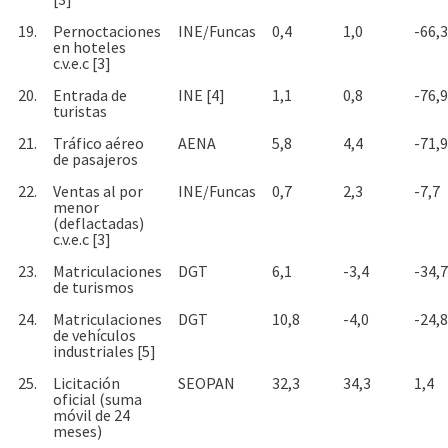
19.
Pernoctaciones
INE/Funcas
0,4
1,0
-66,3
en hoteles
c.v.e.c [3]
20.
Entrada de
INE [4]
1,1
0,8
-76,9
turistas
21.
Tráfico aéreo
AENA
5,8
4,4
-71,9
de pasajeros
22.
Ventas al por
INE/Funcas
0,7
2,3
-7,7
menor
(deflactadas)
c.v.e.c [3]
23.
Matriculaciones
DGT
6,1
-3,4
-34,7
de turismos
24.
Matriculaciones
DGT
10,8
-4,0
-24,8
de vehículos
industriales [5]
25.
Licitación
SEOPAN
32,3
34,3
1,4
oficial (suma
móvil de 24
meses)