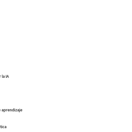
 la IA
e aprendizaje
tica