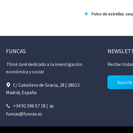
Polvo de estrellas: ses
FUNCAS
NEWSLET
Think tank
dedicado a la investigación
Recibe todas
económica y social
Suscrib
C/ Caballero de Gracia, 28 | 28013
Madrid, España
+34 91 596 57 18
|
funcas@funcas.es