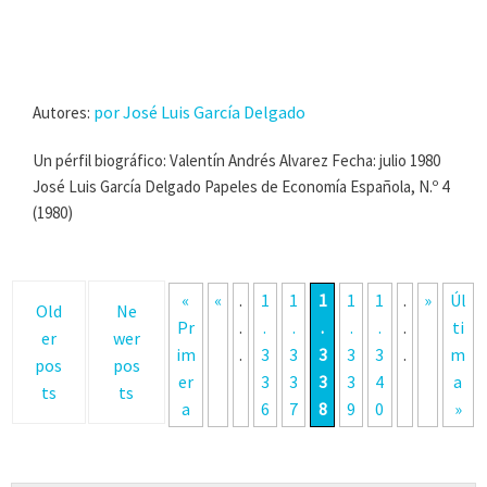
por José Luis García Delgado
Autores:
Un pérfil biográfico: Valentín Andrés Alvarez Fecha: julio 1980
José Luis García Delgado Papeles de Economía Española, N.º 4
(1980)
«
«
.
1
1
1
1
1
.
»
Úl
Old
Ne
Pr
.
.
.
.
.
.
.
ti
er
wer
im
.
3
3
3
3
3
.
m
pos
pos
er
3
3
3
3
4
a
ts
ts
a
6
7
8
9
0
»