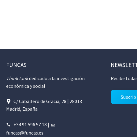
FUNCAS
NEWSLET
Think tank
dedicado a la investigación
Recibe todas
económica y social
Suscrib
C/ Caballero de Gracia, 28 | 28013
Madrid, España
+34 91 596 57 18
|
funcas@funcas.es