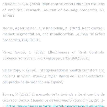
Kholodilin, K. A. (2024). Rent control effects through the lens
of empirical research.
Journal of Housing Economics
, 63,
101983.
Mense, A.; Michelsen, C. y Kholodilin, K. (2022). Rent control,
market segmentation, and misallocation.
Journal of Urban
Economics
, 134, 103513.
Pérez García, L. (2025). Effectiveness of Rent Controls:
Evidence from Spain.
Working paper
, arXiv:2602.08631.
Salas-Rojo, P. (2024). Intergenerational wealth transfers and
housing in Spain.
Working Paper
. Banco de España.ectativas-
del-precio-de-la-vivienda-en-espana/
Torres, R. (2022). El mercado de la vivienda ante el cambio de
ciclo económico.
Cuadernos de Información Económica
, 290, 1-
6.
https://www.funcas.es/articulos/el-mercado-de-la-vivienda-