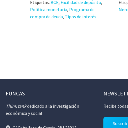
Etiquetas:
BCE
,
Facilidad de depósito
,
Etiq
Política monetaria
,
Programa de
Merc
compra de deuda
,
Tipos de interés
FUNCAS
NEWSLET
Think tank
dedicado a la investigación
Recibe todas
económica y social
Suscrib
C/ Caballero de Gracia, 28 | 28013