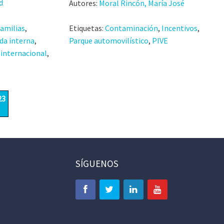
d
Autores:
Moral Rincón, María José
familias
,
Etiquetas:
Contaminación
,
Incentivos
,
a interna
,
Parque automovilístico
,
PIVE
internacional
,
23
SÍGUENOS