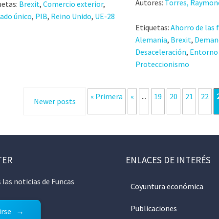
Autores:
Torres, Raymon
uetas:
Brexit
,
Comercio exterior
,
ado único
,
PIB
,
Reino Unido
,
UE-28
Etiquetas:
Ahorro de las 
Alemania
,
Brexit
,
Demand
Desaceleración
,
Entorno 
Proteccionismo
« Primera
«
...
19
20
21
22
Newer posts
TER
ENLACES DE INTERÉS
 las noticias de Funcas
Coyuntura económica
Publicaciones
irse