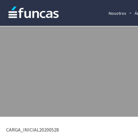
Nosotros
Á
CARGA_INICIAL20200528