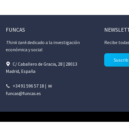
FUNCAS
NEWSLET
Think tank
dedicado a la investigación
Recibe todas
económica y social
Suscrib
C/ Caballero de Gracia, 28 | 28013
Madrid, España
+34 91 596 57 18
|
funcas@funcas.es