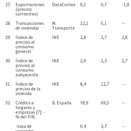
27.
Exportaciones
DataComex
0,1
0,7
-1,8
(precios
corrientes)
28.
Transacciones
M.
12,1
5,1
--
de viviendas
Transporte
29.
Índice de
INE
2,8
2,7
2,8
precios al
consumo
general
30.
Índice de
INE
2,9
2,3
2,7
precios al
consumo
subyacente
31.
Índice de
INE
8,4
12,7
--
precios de la
vivienda
32.
Crédito a
B. España
70,9
69,5
--
hogares y
empresas [7]: -
% del PIB
-tasa de
0,4
3,7
--
variación