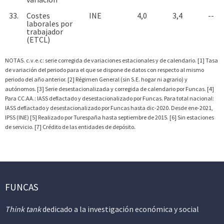
33.
Costes
INE
4,0
3,4
--
laborales por
trabajador
(ETCL)
NOTAS. c.v.e.c: serie corregida de variaciones estacionales y de calendario. [1] Tasa
de variación del periodo para el que se dispone de datos con respecto al mismo
periodo del año anterior. [2] Régimen General (sin S.E. hogar ni agrario) y
autónomos. [3] Serie desestacionalizada y corregida de calendario por Funcas. [4]
Para CC.AA.: IASS deflactado y desestacionalizado por Funcas. Para total nacional:
IASS deflactado y desestacionalizado por Funcas hasta dic-2020. Desde ene-2021,
IPSS (INE) [5] Realizado por Turespaña hasta septiembre de 2015. [6] Sin estaciones
de servicio. [7] Crédito de las entidades de depósito.
FUNCAS
Think tank
dedicado a la investigación económica y social