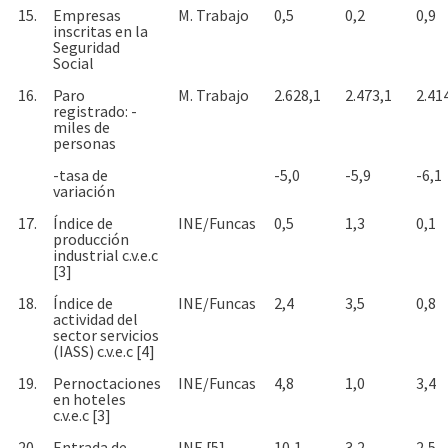
15.
Empresas
M. Trabajo
0,5
0,2
0,9
inscritas en la
Seguridad
Social
16.
Paro
M. Trabajo
2.628,1
2.473,1
2.41
registrado: -
miles de
personas
-tasa de
-5,0
-5,9
-6,1
variación
17.
Índice de
INE/Funcas
0,5
1,3
0,1
producción
industrial c.v.e.c
[3]
18.
Índice de
INE/Funcas
2,4
3,5
0,8
actividad del
sector servicios
(IASS) c.v.e.c [4]
19.
Pernoctaciones
INE/Funcas
4,8
1,0
3,4
en hoteles
c.v.e.c [3]
20.
Entrada de
INE [5]
10,1
3,2
2,5