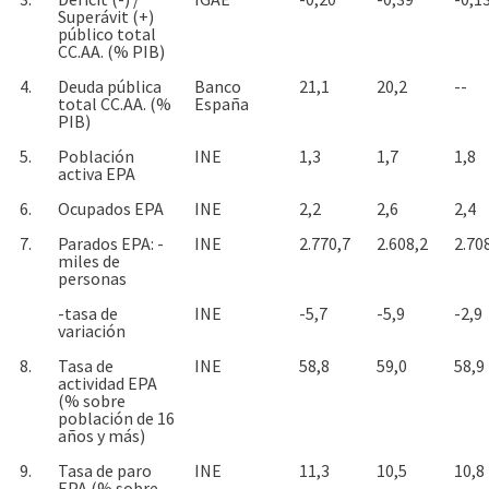
Superávit (+)
público total
CC.AA. (% PIB)
4.
Deuda pública
Banco
21,1
20,2
--
total CC.AA. (%
España
PIB)
5.
Población
INE
1,3
1,7
1,8
activa EPA
6.
Ocupados EPA
INE
2,2
2,6
2,4
7.
Parados EPA: -
INE
2.770,7
2.608,2
2.70
miles de
personas
-tasa de
INE
-5,7
-5,9
-2,9
variación
8.
Tasa de
INE
58,8
59,0
58,9
actividad EPA
(% sobre
población de 16
años y más)
9.
Tasa de paro
INE
11,3
10,5
10,8
EPA (% sobre