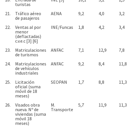
turistas
21.
Tráfico aéreo
AENA
9,2
4,0
3,2
de pasajeros
22.
Ventas al por
INE/Funcas
1,8
4,2
3,4
menor
(deflactadas)
c.v.e.c [3] [6]
23.
Matriculaciones
ANFAC
7,1
12,9
7,8
de turismos
24.
Matriculaciones
ANFAC
9,2
8,4
11,8
de vehículos
industriales
25.
Licitación
SEOPAN
1,7
8,8
11,3
oficial (suma
móvil de 18
meses)
26.
Visados obra
M.
5,7
11,9
11,3
nueva. Nº de
Transporte
viviendas (suma
móvil 18
meses)