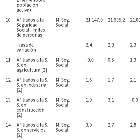
población
activa)
10.
Afiliados a la
M. Seg.
21.147,9
21.635,2
21.8
Seguridad
Social
Social: -miles
de personas
-tasa de
2,4
2,3
2,3
variación
11.
Afiliados a la S.
M. Seg.
-0,0
0,5
1,3
S. en
Social
agricultura [2]
12.
Afiliados a la S.
M. Seg.
1,6
1,7
2,1
S. en industria
Social
[2]
13.
Afiliados a la S.
M. Seg.
1,9
3,1
-0,0
S. en
Social
construcción
[2]
14.
Afiliados a la S.
M. Seg.
3,0
2,7
2,8
S. en servicios
Social
[2]