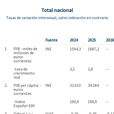
Total nacional
Tasas de variación interanual, salvo indicación en contrario
Fuente
2024
2025
2026
1.
PIB: -miles de
INE
1594,3
1687,2
--
millones de
euros
corrientes
-tasa de
3,5
2,8
--
crecimiento
real
2.
PIB per cápita: -
INE
32.633
34.184
--
euros
corrientes
-índice
100,0
100,0
--
España=100
3.
Déficit (-) /
IGAE
-0,20
-0,39
-0,1