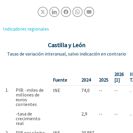
Indicadores regionales
Castilla y León
Tasas de variación interanual, salvo indicación en contrario
2026
II
Fuente
2024
2025
[1]
T
1.
PIB: -miles de
INE
74,0
--
--
..
millones de
euros
corrientes
-tasa de
2,9
--
--
..
crecimiento
real
2.
PIB per cápita: -
INE
30.887
--
--
..