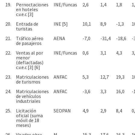
19.
Pernoctaciones
INE/Funcas
2,6
1,4
1,8
1
en hoteles
c.v.e.c [3]
20.
Entrada de
INE [5]
10,1
8,9
-1,3
1
turistas
21.
Tráfico aéreo
AENA
-7,0
-31,4
-18,6
-
de pasajeros
22.
Ventas al por
INE/Funcas
0,6
3,1
4,3
3
menor
(deflactadas)
c.v.e.c [3] [6]
23.
Matriculaciones
ANFAC
5,3
12,7
19,3
1
de turismos
24.
Matriculaciones
ANFAC
-3,6
3,3
16,0
-
de vehículos
industriales
25.
Licitación
SEOPAN
4,9
2,9
8,4
0
oficial (suma
móvil de 18
meses)
26.
Visados obra
M.
15,3
17,6
16,3
1