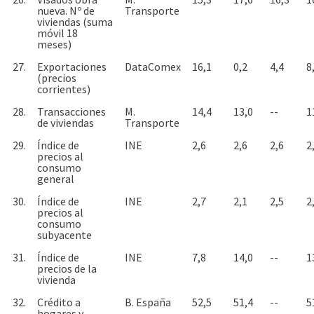
nueva. Nº de
Transporte
viviendas (suma
móvil 18
meses)
27.
Exportaciones
DataComex
16,1
0,2
4,4
8
(precios
corrientes)
28.
Transacciones
M.
14,4
13,0
--
1
de viviendas
Transporte
29.
Índice de
INE
2,6
2,6
2,6
2
precios al
consumo
general
30.
Índice de
INE
2,7
2,1
2,5
2
precios al
consumo
subyacente
31.
Índice de
INE
7,8
14,0
--
1
precios de la
vivienda
32.
Crédito a
B. España
52,5
51,4
--
5
hogares y