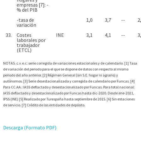
empresas [7]: -
% del PIB
-tasa de
1,0
3,7
--
2
variación
33.
Costes
INE
3,1
4,1
--
3
laborales por
trabajador
(ETCL)
NOTAS. c.v.e.c: serie corregida de variaciones estacionales y de calendario. [1] Tasa
de variación del periodo para el que se dispone de datos con respecto al mismo
periodo del año anterior. [2] Régimen General (sin S.E. hogar ni agrario) y
autónomos. [3] Serie desestacionalizada y corregida de calendario por Funcas. [4]
Para CC.AA.: IASS deflactado y desestacionalizado por Funcas. Para total nacional:
IASS deflactado y desestacionalizado por Funcas hasta dic-2020. Desde ene-2021,
IPSS (INE) [5] Realizado por Turespaña hasta septiembre de 2015. [6] Sin estaciones
de servicio. [7] Crédito de las entidades de depósito.
Descarga (Formato PDF)