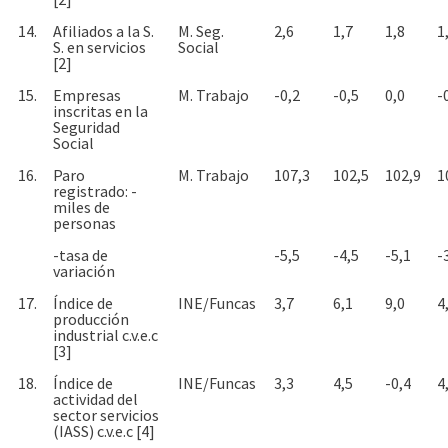
14.
Afiliados a la S.
M. Seg.
2,6
1,7
1,8
1
S. en servicios
Social
[2]
15.
Empresas
M. Trabajo
-0,2
-0,5
0,0
-
inscritas en la
Seguridad
Social
16.
Paro
M. Trabajo
107,3
102,5
102,9
1
registrado: -
miles de
personas
-tasa de
-5,5
-4,5
-5,1
-
variación
17.
Índice de
INE/Funcas
3,7
6,1
9,0
4
producción
industrial c.v.e.c
[3]
18.
Índice de
INE/Funcas
3,3
4,5
-0,4
4
actividad del
sector servicios
(IASS) c.v.e.c [4]