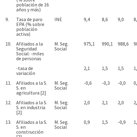
población de 16
años y más)
9.
Tasa de paro
INE
9,4
8,6
9,0
8
EPA (% sobre
población
activa)
10.
Afiliados a la
M. Seg.
975,1
990,1
988,6
9
Seguridad
Social
Social: -miles
de personas
-tasa de
2,1
1,5
1,5
1
variación
11.
Afiliados a la S.
M. Seg.
-0,6
-0,3
-0,0
0
S. en
Social
agricultura [2]
12.
Afiliados a la S.
M. Seg.
2,0
2,1
2,0
2
S. en industria
Social
[2]
13.
Afiliados a la S.
M. Seg.
0,9
1,5
-0,9
1
S. en
Social
construcción
[2]