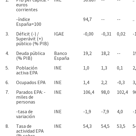
euros
corrientes
-índice
94,7
--
--
..
España=100
3.
Déficit (-) /
IGAE
-0,00
-0,31
0,02
-
Superávit (+)
público (% PIB)
4.
Deuda pública
Banco
19,2
18,2
--
1
(% PIB)
España
5.
Población
INE
1,0
1,3
0,1
2
activa EPA
6.
Ocupados EPA
INE
1,4
2,2
-0,3
3
7.
Parados EPA: -
INE
106,4
98,0
102,4
9
miles de
personas
-tasa de
INE
-1,9
-7,9
4,0
-
variación
8.
Tasa de
INE
54,3
54,5
53,5
5
actividad EPA
(% sobre