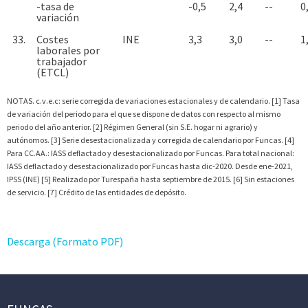
-tasa de
-0,5
2,4
--
0
variación
33.
Costes
INE
3,3
3,0
--
1
laborales por
trabajador
(ETCL)
NOTAS. c.v.e.c: serie corregida de variaciones estacionales y de calendario. [1] Tasa
de variación del periodo para el que se dispone de datos con respecto al mismo
periodo del año anterior. [2] Régimen General (sin S.E. hogar ni agrario) y
autónomos. [3] Serie desestacionalizada y corregida de calendario por Funcas. [4]
Para CC.AA.: IASS deflactado y desestacionalizado por Funcas. Para total nacional:
IASS deflactado y desestacionalizado por Funcas hasta dic-2020. Desde ene-2021,
IPSS (INE) [5] Realizado por Turespaña hasta septiembre de 2015. [6] Sin estaciones
de servicio. [7] Crédito de las entidades de depósito.
Descarga (Formato PDF)