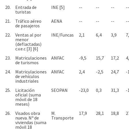
20.
Entrada de
INE [5]
--
--
--
-
turistas
21.
Tráfico aéreo
AENA
--
--
--
-
de pasajeros
22.
Ventas al por
INE/Funcas
2,1
6,4
3,9
7
menor
(deflactadas)
c.v.e.c [3] [6]
23.
Matriculaciones
ANFAC
-9,5
15,7
17,2
4
de turismos
24.
Matriculaciones
ANFAC
2,4
-2,5
24,7
-
de vehículos
industriales
25.
Licitación
SEOPAN
-23,0
0,3
31,3
-
oficial (suma
móvil de 18
meses)
26.
Visados obra
M.
17,9
28,1
18,8
2
nueva. Nº de
Transporte
viviendas (suma
móvil 18