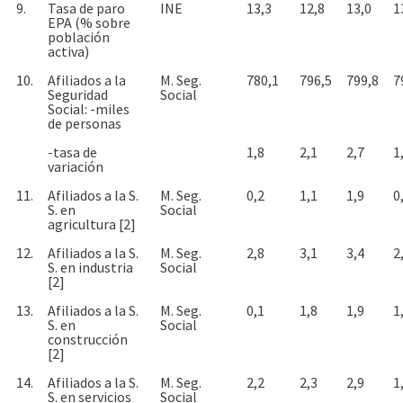
9.
Tasa de paro
INE
13,3
12,8
13,0
1
EPA (% sobre
población
activa)
10.
Afiliados a la
M. Seg.
780,1
796,5
799,8
7
Seguridad
Social
Social: -miles
de personas
-tasa de
1,8
2,1
2,7
1
variación
11.
Afiliados a la S.
M. Seg.
0,2
1,1
1,9
0
S. en
Social
agricultura [2]
12.
Afiliados a la S.
M. Seg.
2,8
3,1
3,4
2
S. en industria
Social
[2]
13.
Afiliados a la S.
M. Seg.
0,1
1,8
1,9
1
S. en
Social
construcción
[2]
14.
Afiliados a la S.
M. Seg.
2,2
2,3
2,9
1
S. en servicios
Social