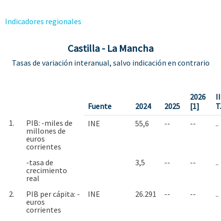
Indicadores regionales
Castilla - La Mancha
Tasas de variación interanual, salvo indicación en contrario
2026
II
Fuente
2024
2025
[1]
T
1.
PIB: -miles de
INE
55,6
--
--
..
millones de
euros
corrientes
-tasa de
3,5
--
--
..
crecimiento
real
2.
PIB per cápita: -
INE
26.291
--
--
..
euros
corrientes