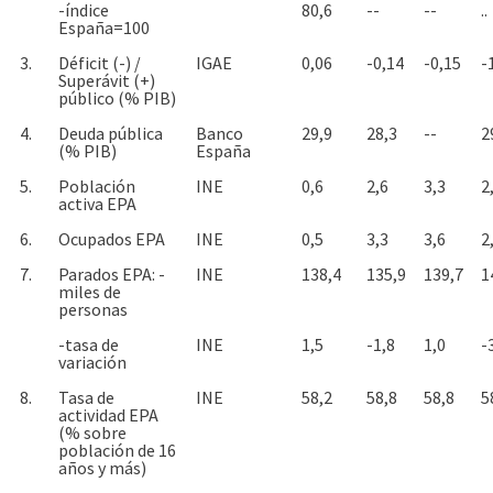
-índice
80,6
--
--
..
España=100
3.
Déficit (-) /
IGAE
0,06
-0,14
-0,15
-
Superávit (+)
público (% PIB)
4.
Deuda pública
Banco
29,9
28,3
--
2
(% PIB)
España
5.
Población
INE
0,6
2,6
3,3
2
activa EPA
6.
Ocupados EPA
INE
0,5
3,3
3,6
2
7.
Parados EPA: -
INE
138,4
135,9
139,7
1
miles de
personas
-tasa de
INE
1,5
-1,8
1,0
-
variación
8.
Tasa de
INE
58,2
58,8
58,8
5
actividad EPA
(% sobre
población de 16
años y más)