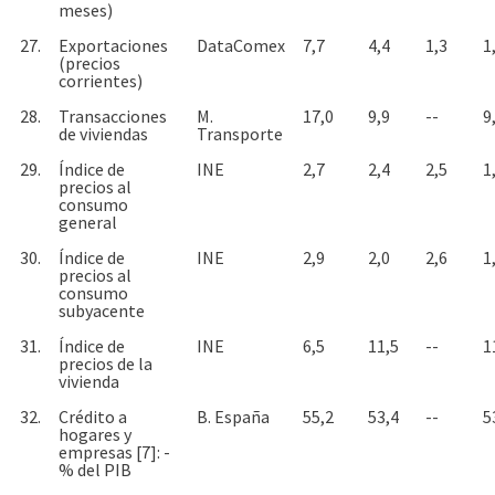
meses)
27.
Exportaciones
DataComex
7,7
4,4
1,3
1
(precios
corrientes)
28.
Transacciones
M.
17,0
9,9
--
9
de viviendas
Transporte
29.
Índice de
INE
2,7
2,4
2,5
1
precios al
consumo
general
30.
Índice de
INE
2,9
2,0
2,6
1
precios al
consumo
subyacente
31.
Índice de
INE
6,5
11,5
--
1
precios de la
vivienda
32.
Crédito a
B. España
55,2
53,4
--
5
hogares y
empresas [7]: -
% del PIB