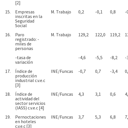
[2]
15.
Empresas
M. Trabajo
0,2
-0,1
0,8
-
inscritas en la
Seguridad
Social
16.
Paro
M. Trabajo
129,2
122,0
119,2
1
registrado: -
miles de
personas
-tasa de
-4,6
-5,5
-8,2
-
variación
17.
Índice de
INE/Funcas
-0,7
0,7
-3,4
0
producción
industrial c.v.e.c
[3]
18.
Índice de
INE/Funcas
4,3
3,1
0,6
4
actividad del
sector servicios
(IASS) c.v.e.c [4]
19.
Pernoctaciones
INE/Funcas
3,7
5,3
6,8
7
en hoteles
c.v.e.c [3]