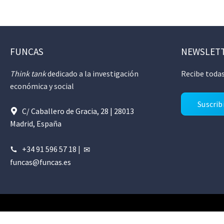
FUNCAS
NEWSLET
Think tank
dedicado a la investigación
Recibe todas
económica y social
Suscrib
C/ Caballero de Gracia, 28 | 28013
Madrid, España
+34 91 596 57 18
|
funcas@funcas.es