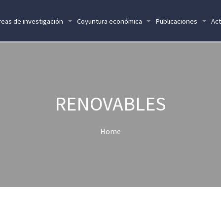
reas de investigación
Coyuntura económica
Publicaciones
Act
RENOVABLES
Home