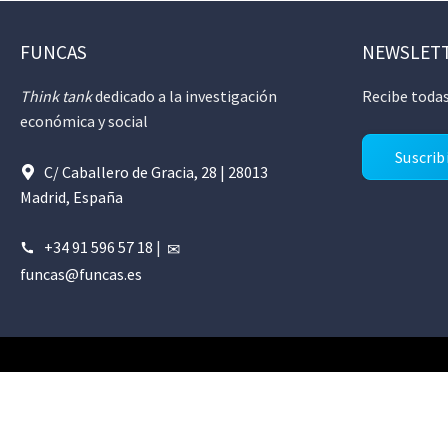
FUNCAS
NEWSLET
Think tank
dedicado a la investigación
Recibe todas
económica y social
Suscrib
C/ Caballero de Gracia, 28 | 28013
Madrid, España
+34 91 596 57 18
|
funcas@funcas.es