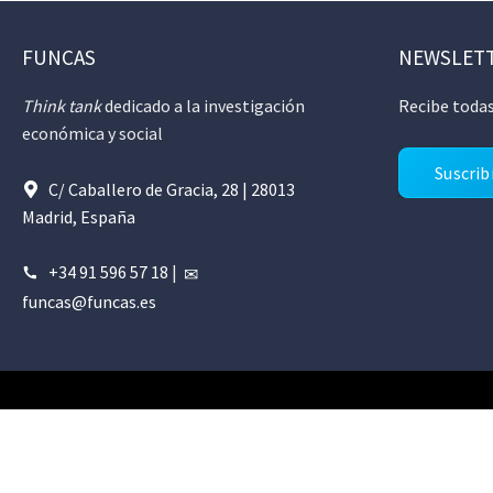
FUNCAS
NEWSLET
Think tank
dedicado a la investigación
Recibe todas
económica y social
Suscrib
C/ Caballero de Gracia, 28 | 28013
Madrid, España
+34 91 596 57 18
|
funcas@funcas.es