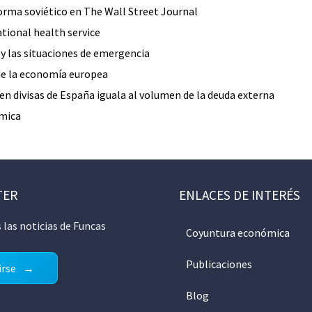
orma soviético en The Wall Street Journal
tional health service
y las situaciones de emergencia
 de la economía europea
s en divisas de España iguala al volumen de la deuda externa
mica
TER
ENLACES DE INTERÉS
 las noticias de Funcas
Coyuntura económica
Publicaciones
irse
Blog