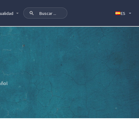
ualidad
añol