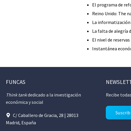
El programa de ref
Reino Unido: The na
La informatización 
La falta de alegría
El nivel de reserva
Instantánea econó
FUNCAS
NEWSLET
Think tank
dedicado a la investigación
Recibe todas
económica y social
Suscrib
C/ Caballero de Gracia, 28 | 28013
Madrid, España