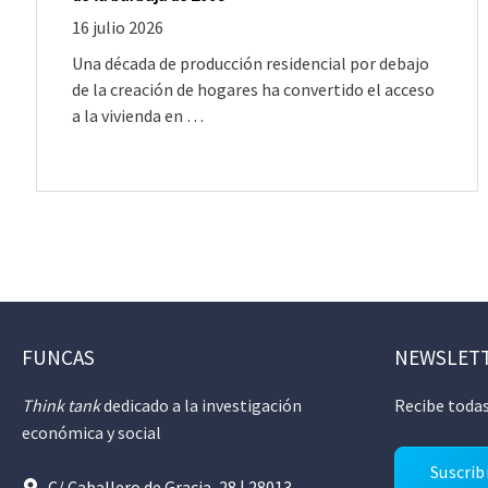
16 julio 2026
Una década de producción residencial por debajo
de la creación de hogares ha convertido el acceso
a la vivienda en …
FUNCAS
NEWSLET
Think tank
dedicado a la investigación
Recibe todas
económica y social
Suscrib
C/ Caballero de Gracia, 28 | 28013