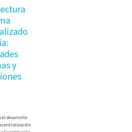
tectura
ema
alizado
a:
ades
as y
iones
a el desarrollo
escentralización
la Constitución