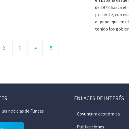
de 1978 hasta e
presente, con es
al papel que en 
tenido los gobier
2
3
4
5
TER
ENLACES DE INTERÉS
 las noticias de Funcas
Coyuntura económica
Publicaciones
irse