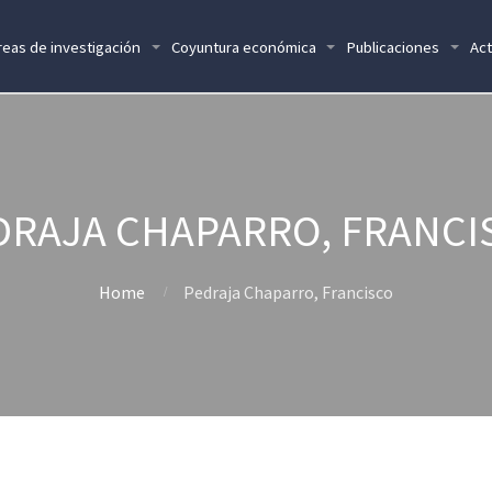
reas de investigación
Coyuntura económica
Publicaciones
Act
DRAJA CHAPARRO, FRANCI
Home
Pedraja Chaparro, Francisco