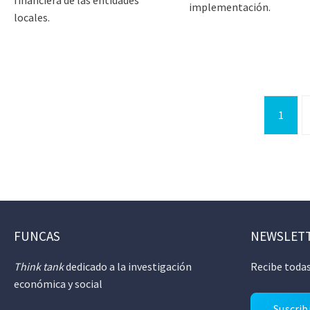
implementación.
locales.
1
FUNCAS
NEWSLET
Think tank
dedicado a la investigación
Recibe todas
económica y social
Suscrib