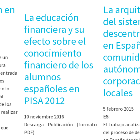
n en
La arqui
La educación
del sist
financiera y su
descentr
efecto sobre el
en Españ
conocimiento
comunid
e un
financiero de los
ura
autónom
centrada
alumnos
corporac
res
españoles en
iento
locales
al
PISA 2012
de los
5 febrero 2015
realizar
10 noviembre 2016
ES:
Descarga Publicación (formato
El trabajo analiz
 que
PDF)
del proceso de d
en España desde 