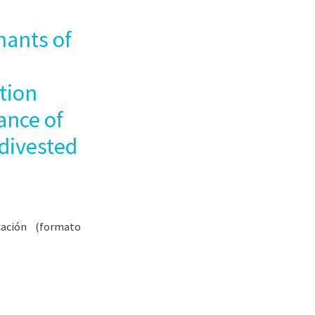
ants of
ation
ance of
divested
cación (formato