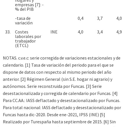
empresas [7]: -
% del PIB
-tasa de
0,4
3,7
4,0
variación
33.
Costes
INE
4,0
3,4
4,9
laborales por
trabajador
(ETCL)
NOTAS. c.v.e.c: serie corregida de variaciones estacionales y de
calendario. [1] Tasa de variación del periodo para el que se
dispone de datos con respecto al mismo periodo del año
anterior. [2] Régimen General (sin S.E. hogar ni agrario) y
autónomos. Serie reconstruida por Funcas. [3] Serie
desestacionalizada y corregida de calendario por Funcas. [4]
Para CC.AA.: IASS deflactado y desestacionalizado por Funcas.
Para total nacional: IASS deflactado y desestacionalizado por
Funcas hasta dic-2020. Desde ene-2021, IPSS (INE) [5]
Realizado por Turespaña hasta septiembre de 2015. [6] Sin