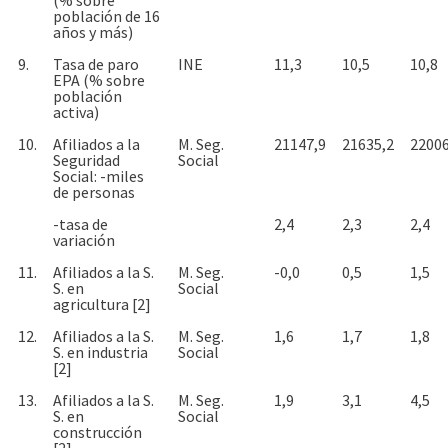
población de 16
años y más)
9.
Tasa de paro
INE
11,3
10,5
10,8
EPA (% sobre
población
activa)
10.
Afiliados a la
M. Seg.
21147,9
21635,2
22006
Seguridad
Social
Social: -miles
de personas
-tasa de
2,4
2,3
2,4
variación
11.
Afiliados a la S.
M. Seg.
-0,0
0,5
1,5
S. en
Social
agricultura [2]
12.
Afiliados a la S.
M. Seg.
1,6
1,7
1,8
S. en industria
Social
[2]
13.
Afiliados a la S.
M. Seg.
1,9
3,1
4,5
S. en
Social
construcción
[2]