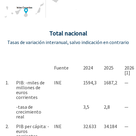
Total nacional
Tasas de variación interanual, salvo indicación en contrario
Fuente
2024
2025
2026
[1]
1.
PIB: -miles de
INE
1594,3
1687,2
—
millones de
euros
corrientes
-tasa de
3,5
2,8
—
crecimiento
real
2.
PIB per cápita: -
INE
32.633
34.184
—
euros
corrientes