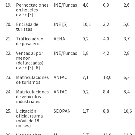
19.
Pernoctaciones
INE/Funcas
4,8
0,9
2,6
en hoteles
c.v.e.c [3]
20.
Entrada de
INE [5]
10,1
3,2
5,0
turistas
21.
Tráfico aéreo
AENA
9,2
4,0
3,7
de pasajeros
22.
Ventas al por
INE/Funcas
1,8
4,2
2,8
menor
(deflactadas)
c.v.e.c [3] [6]
23.
Matriculaciones
ANFAC
7,1
13,0
6,2
de turismos
24.
Matriculaciones
ANFAC
9,2
8,4
8,4
de vehículos
industriales
25.
Licitación
SEOPAN
1,7
8,8
10,6
oficial (suma
móvil de 18
meses)
26.
Visados obra
M.
5,7
11,9
11,3