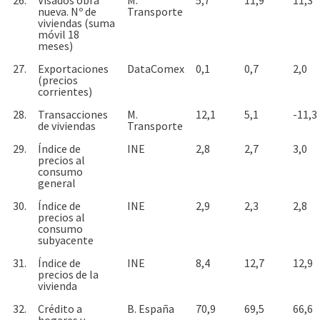
nueva. Nº de
Transporte
viviendas (suma
móvil 18
meses)
27.
Exportaciones
DataComex
0,1
0,7
2,0
(precios
corrientes)
28.
Transacciones
M.
12,1
5,1
-11,3
de viviendas
Transporte
29.
Índice de
INE
2,8
2,7
3,0
precios al
consumo
general
30.
Índice de
INE
2,9
2,3
2,8
precios al
consumo
subyacente
31.
Índice de
INE
8,4
12,7
12,9
precios de la
vivienda
32.
Crédito a
B. España
70,9
69,5
66,6
hogares y