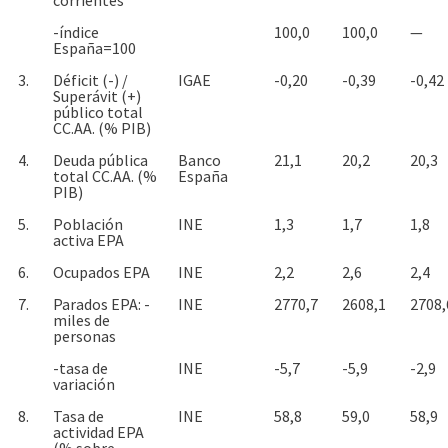
-índice
100,0
100,0
—
España=100
3.
Déficit (-) /
IGAE
-0,20
-0,39
-0,42
Superávit (+)
público total
CC.AA. (% PIB)
4.
Deuda pública
Banco
21,1
20,2
20,3
total CC.AA. (%
España
PIB)
5.
Población
INE
1,3
1,7
1,8
activa EPA
6.
Ocupados EPA
INE
2,2
2,6
2,4
7.
Parados EPA: -
INE
2770,7
2608,1
2708,
miles de
personas
-tasa de
INE
-5,7
-5,9
-2,9
variación
8.
Tasa de
INE
58,8
59,0
58,9
actividad EPA
(% sobre