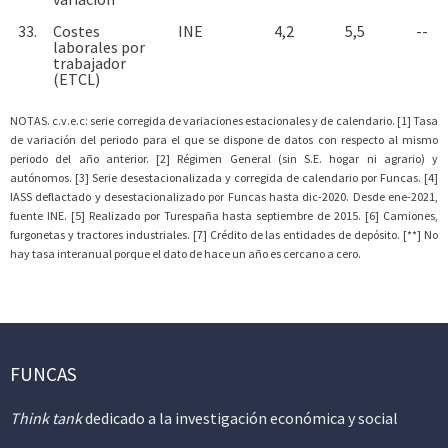
33.
Costes
INE
4,2
5,5
--
laborales por
trabajador
(ETCL)
NOTAS. c.v.e.c: serie corregida de variaciones estacionales y de calendario. [1] Tasa
de variación del periodo para el que se dispone de datos con respecto al mismo
periodo del año anterior. [2] Régimen General (sin S.E. hogar ni agrario) y
autónomos. [3] Serie desestacionalizada y corregida de calendario por Funcas. [4]
IASS deflactado y desestacionalizado por Funcas hasta dic-2020. Desde ene-2021,
fuente INE. [5] Realizado por Turespaña hasta septiembre de 2015. [6] Camiones,
furgonetas y tractores industriales. [7] Crédito de las entidades de depósito. [**] No
hay tasa interanual porque el dato de hace un año es cercano a cero.
FUNCAS
Think tank
dedicado a la investigación económica y social