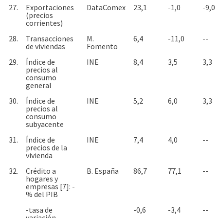
27.
Exportaciones
DataComex
23,1
-1,0
-9,0
(precios
corrientes)
28.
Transacciones
M.
6,4
-11,0
--
de viviendas
Fomento
29.
Índice de
INE
8,4
3,5
3,3
precios al
consumo
general
30.
Índice de
INE
5,2
6,0
3,3
precios al
consumo
subyacente
31.
Índice de
INE
7,4
4,0
--
precios de la
vivienda
32.
Crédito a
B. España
86,7
77,1
--
hogares y
empresas [7]: -
% del PIB
-tasa de
-0,6
-3,4
--
variación