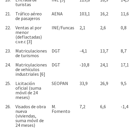
turistas
21.
Tráfico aéreo
AENA
103,1
16,2
11,6
de pasajeros
22.
Ventas al por
INE/Funcas
2,1
2,6
0,8
menor
(deflactadas)
c.v.e.c [3]
23.
Matriculaciones
DGT
-4,1
13,7
8,7
de turismos
24.
Matriculaciones
DGT
-10,8
24,1
17,1
de vehículos
industriales [6]
25.
Licitación
SEOPAN
33,9
26,9
9,5
oficial (suma
móvil de 24
meses)
26.
Visados de obra
M.
7,2
6,6
-1,4
nueva
Fomento
(viviendas,
suma móvil de
24 meses)