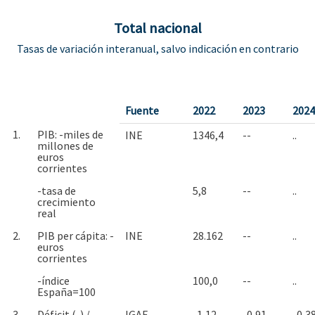
Total nacional
Tasas de variación interanual, salvo indicación en contrario
Fuente
2022
2023
2024
1.
PIB: -miles de
INE
1346,4
--
..
millones de
euros
corrientes
-tasa de
5,8
--
..
crecimiento
real
2.
PIB per cápita: -
INE
28.162
--
..
euros
corrientes
-índice
100,0
--
..
España=100
3.
Déficit (-) /
IGAE
-1,12
-0,91
-0,3