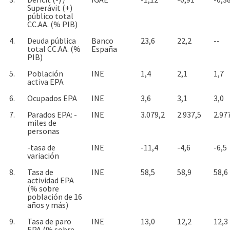
Superávit (+)
público total
CC.AA. (% PIB)
4.
Deuda pública
Banco
23,6
22,2
--
total CC.AA. (%
España
PIB)
5.
Población
INE
1,4
2,1
1,7
activa EPA
6.
Ocupados EPA
INE
3,6
3,1
3,0
7.
Parados EPA: -
INE
3.079,2
2.937,5
2.97
miles de
personas
-tasa de
INE
-11,4
-4,6
-6,5
variación
8.
Tasa de
INE
58,5
58,9
58,6
actividad EPA
(% sobre
población de 16
años y más)
9.
Tasa de paro
INE
13,0
12,2
12,3
EPA (% sobre