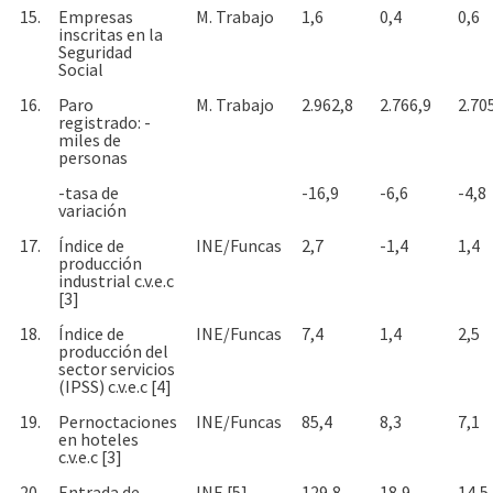
15.
Empresas
M. Trabajo
1,6
0,4
0,6
inscritas en la
Seguridad
Social
16.
Paro
M. Trabajo
2.962,8
2.766,9
2.70
registrado: -
miles de
personas
-tasa de
-16,9
-6,6
-4,8
variación
17.
Índice de
INE/Funcas
2,7
-1,4
1,4
producción
industrial c.v.e.c
[3]
18.
Índice de
INE/Funcas
7,4
1,4
2,5
producción del
sector servicios
(IPSS) c.v.e.c [4]
19.
Pernoctaciones
INE/Funcas
85,4
8,3
7,1
en hoteles
c.v.e.c [3]
20.
Entrada de
INE [5]
129,8
18,9
14,5