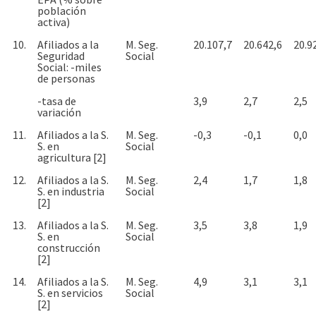
población
activa)
10.
Afiliados a la
M. Seg.
20.107,7
20.642,6
20.9
Seguridad
Social
Social: -miles
de personas
-tasa de
3,9
2,7
2,5
variación
11.
Afiliados a la S.
M. Seg.
-0,3
-0,1
0,0
S. en
Social
agricultura [2]
12.
Afiliados a la S.
M. Seg.
2,4
1,7
1,8
S. en industria
Social
[2]
13.
Afiliados a la S.
M. Seg.
3,5
3,8
1,9
S. en
Social
construcción
[2]
14.
Afiliados a la S.
M. Seg.
4,9
3,1
3,1
S. en servicios
Social
[2]