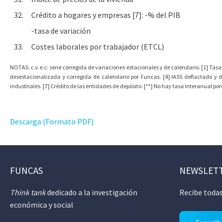
32.
Crédito a hogares y empresas [7]: -% del PIB
-tasa de variación
33.
Costes laborales por trabajador (ETCL)
NOTAS. c.v.e.c: serie corregida de variaciones estacionales y de calendario. [1] Tasa
desestacionalizada y corregida de calendario por Funcas. [4] IASS deflactado y 
industriales. [7] Crédito de las entidades de depósito. [**] No hay tasa interanual p
Descarga (Formato PDF)
FUNCAS
NEWSLET
Think tank
dedicado a la investigación
Recibe todas
económica y social