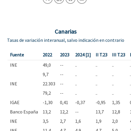
Canarias
Tasas de variación interanual, salvo indicación en contrario
Fuente
2022
2023
2024 [1]
II T.23
III T.23
INE
49,0
--
..
..
..
.
9,7
--
..
..
..
.
INE
22.303
--
..
..
..
.
79,2
--
..
..
..
.
IGAE
-1,30
0,41
-0,37
-0,95
1,35
Banco España
13,2
12,2
--
13,7
12,8
INE
3,5
2,7
1,6
1,9
2,0
INE
11,4
4,7
4,9
4,7
5,0