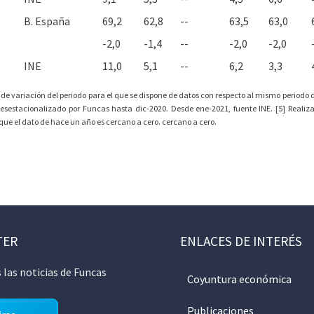
B. España
69,2
62,8
--
63,5
63,0
-2,0
-1,4
--
-2,0
-2,0
INE
11,0
5,1
--
6,2
3,3
 de variación del periodo para el que se dispone de datos con respecto al mismo periodo de
desestacionalizado por Funcas hasta dic-2020. Desde ene-2021, fuente INE. [5] Realiz
orque el dato de hace un año es cercano a cero. cercano a cero.
TER
ENLACES DE INTERÉS
 las noticias de Funcas
Coyuntura económica
Publicaciones