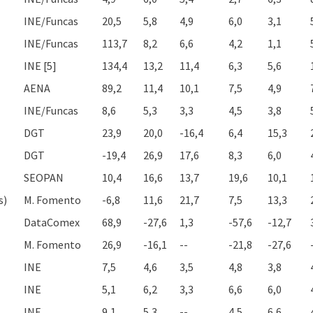
INE/Funcas
20,5
5,8
4,9
6,0
3,1
INE/Funcas
113,7
8,2
6,6
4,2
1,1
INE [5]
134,4
13,2
11,4
6,3
5,6
AENA
89,2
11,4
10,1
7,5
4,9
INE/Funcas
8,6
5,3
3,3
4,5
3,8
DGT
23,9
20,0
-16,4
6,4
15,3
DGT
-19,4
26,9
17,6
8,3
6,0
SEOPAN
10,4
16,6
13,7
19,6
10,1
s)
M. Fomento
-6,8
11,6
21,7
7,5
13,3
DataComex
68,9
-27,6
1,3
-57,6
-12,7
M. Fomento
26,9
-16,1
--
-21,8
-27,6
INE
7,5
4,6
3,5
4,8
3,8
INE
5,1
6,2
3,3
6,6
6,0
INE
9,1
5,3
--
4,5
6,6