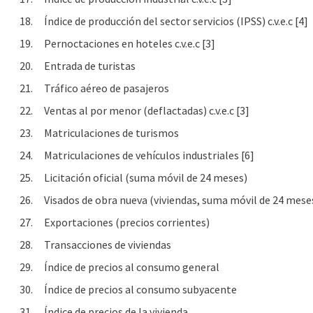
18.
Índice de producción del sector servicios (IPSS) c.v.e.c [4]
19.
Pernoctaciones en hoteles c.v.e.c [3]
20.
Entrada de turistas
21.
Tráfico aéreo de pasajeros
22.
Ventas al por menor (deflactadas) c.v.e.c [3]
23.
Matriculaciones de turismos
24.
Matriculaciones de vehículos industriales [6]
25.
Licitación oficial (suma móvil de 24 meses)
26.
Visados de obra nueva (viviendas, suma móvil de 24 mese
27.
Exportaciones (precios corrientes)
28.
Transacciones de viviendas
29.
Índice de precios al consumo general
30.
Índice de precios al consumo subyacente
31.
Índice de precios de la vivienda