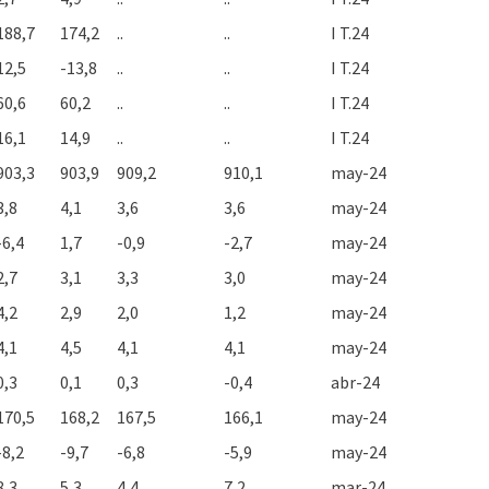
188,7
174,2
..
..
I T.24
12,5
-13,8
..
..
I T.24
60,6
60,2
..
..
I T.24
16,1
14,9
..
..
I T.24
903,3
903,9
909,2
910,1
may-24
3,8
4,1
3,6
3,6
may-24
-6,4
1,7
-0,9
-2,7
may-24
2,7
3,1
3,3
3,0
may-24
4,2
2,9
2,0
1,2
may-24
4,1
4,5
4,1
4,1
may-24
0,3
0,1
0,3
-0,4
abr-24
170,5
168,2
167,5
166,1
may-24
-8,2
-9,7
-6,8
-5,9
may-24
8,3
5,3
4,4
7,2
mar-24