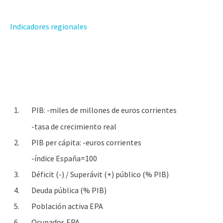
Indicadores regionales
1.
PIB: -miles de millones de euros corrientes
-tasa de crecimiento real
2.
PIB per cápita: -euros corrientes
-índice España=100
3.
Déficit (-) / Superávit (+) público (% PIB)
4.
Deuda pública (% PIB)
5.
Población activa EPA
6.
Ocupados EPA