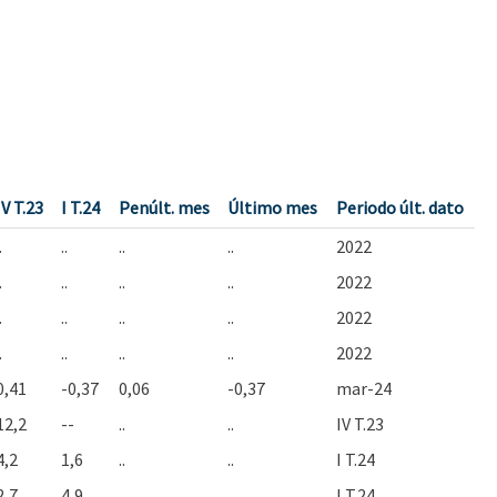
IV T.23
I T.24
Penúlt. mes
Último mes
Periodo últ. dato
.
..
..
..
2022
.
..
..
..
2022
.
..
..
..
2022
.
..
..
..
2022
0,41
-0,37
0,06
-0,37
mar-24
12,2
--
..
..
IV T.23
4,2
1,6
..
..
I T.24
2,7
4,9
..
..
I T.24