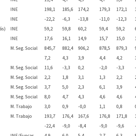
INE
198,1
185,6
174,2
179,3
172,1
INE
-22,2
-6,3
-13,8
-11,0
-12,3
ás)
INE
59,2
59,8
60,2
59,4
59,2
INE
17,6
16,1
14,9
15,7
15,0
M. Seg. Social
845,7
882,4
906,2
878,5
879,3
7,2
4,3
3,9
4,4
4,2
M. Seg. Social
11,6
-3,3
0,2
-2,0
-3,3
M. Seg. Social
2,2
1,8
3,1
1,3
2,2
M. Seg. Social
3,7
5,0
2,3
6,1
3,9
M. Seg. Social
8,0
4,7
4,3
4,6
4,6
M. Trabajo
3,0
0,9
-0,0
1,1
0,8
M. Trabajo
193,7
176,4
167,6
176,8
171,8
-22,4
-9,0
-8,4
-9,0
-9,6
INE/Funcas
4,9
6,0
5,4
2,7
6,3