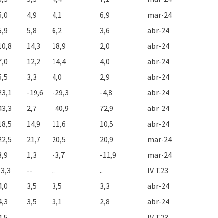
5,0
4,9
4,1
6,9
mar-24
5,9
5,8
6,2
3,6
abr-24
10,8
14,3
18,9
2,0
abr-24
7,0
12,2
14,4
4,0
abr-24
5,5
3,3
4,0
2,9
abr-24
23,1
-19,6
-29,3
-4,8
abr-24
43,3
2,7
-40,9
72,9
abr-24
18,5
14,9
11,6
10,5
abr-24
22,5
21,7
20,5
20,9
mar-24
3,9
1,3
-3,7
-11,9
mar-24
-3,3
--
..
..
IV T.23
4,0
3,5
3,5
3,3
abr-24
4,3
3,5
3,1
2,8
abr-24
4,5
--
..
..
IV T.23