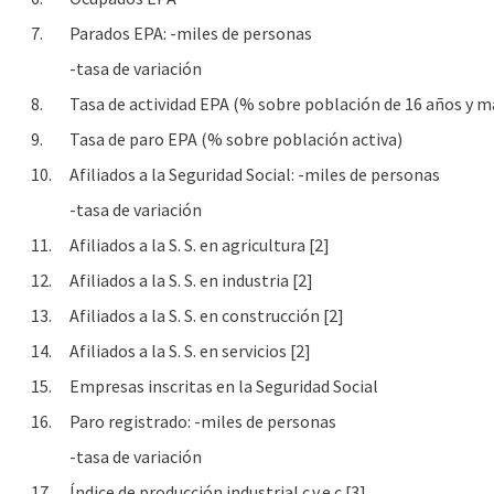
7.
Parados EPA: -miles de personas
-tasa de variación
8.
Tasa de actividad EPA (% sobre población de 16 años y m
9.
Tasa de paro EPA (% sobre población activa)
10.
Afiliados a la Seguridad Social: -miles de personas
-tasa de variación
11.
Afiliados a la S. S. en agricultura [2]
12.
Afiliados a la S. S. en industria [2]
13.
Afiliados a la S. S. en construcción [2]
14.
Afiliados a la S. S. en servicios [2]
15.
Empresas inscritas en la Seguridad Social
16.
Paro registrado: -miles de personas
-tasa de variación
17.
Índice de producción industrial c.v.e.c [3]