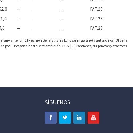
62,8
--
..
..
IV T.23
-1,4
--
..
..
IV T.23
4,6
--
..
..
IV T.23
l año anterior. [2] Régimen General (sin S.E. hogar ni agrario) y autónomos. [3] Serie
ado por Turespaña hasta septiembre de 2015. [6] Camiones, furgonetas y tractores
SÍGUENOS