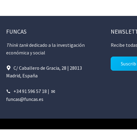
FUNCAS
NEWSLET
Think tank
dedicado a la investigación
Recibe todas
económica y social
Suscrib
C/ Caballero de Gracia, 28 | 28013
Madrid, España
+34 91 596 57 18
|
funcas@funcas.es