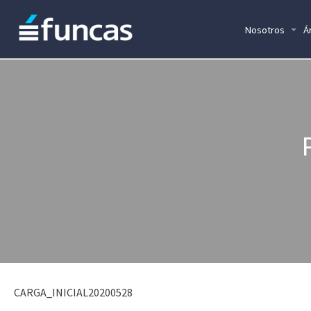
Nosotros
Á
CARGA_INICIAL20200528