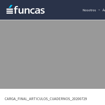
Nosotros
Á
CARGA_FINAL_ARTICULOS_CUADERNOS_20200729