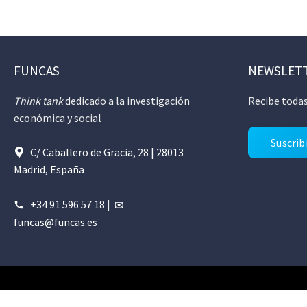
FUNCAS
NEWSLET
Think tank
dedicado a la investigación
Recibe todas
económica y social
Suscrib
C/ Caballero de Gracia, 28 | 28013
Madrid, España
+34 91 596 57 18
|
funcas@funcas.es