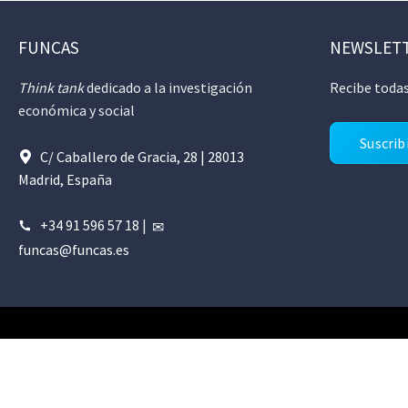
FUNCAS
NEWSLET
Think tank
dedicado a la investigación
Recibe todas
económica y social
Suscrib
C/ Caballero de Gracia, 28 | 28013
Madrid, España
+34 91 596 57 18
|
funcas@funcas.es