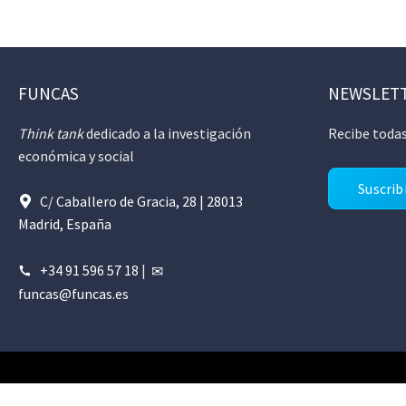
FUNCAS
NEWSLET
Think tank
dedicado a la investigación
Recibe todas
económica y social
Suscrib
C/ Caballero de Gracia, 28 | 28013
Madrid, España
+34 91 596 57 18
|
funcas@funcas.es