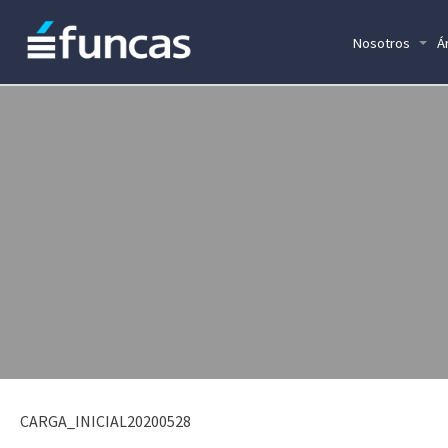
Nosotros
Á
CARGA_INICIAL20200528