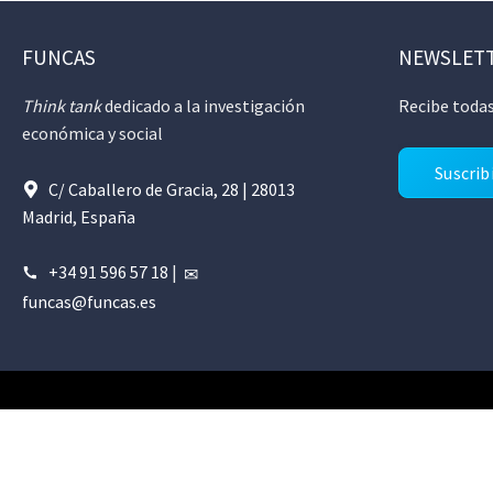
FUNCAS
NEWSLET
Think tank
dedicado a la investigación
Recibe todas
económica y social
Suscrib
C/ Caballero de Gracia, 28 | 28013
Madrid, España
+34 91 596 57 18
|
funcas@funcas.es