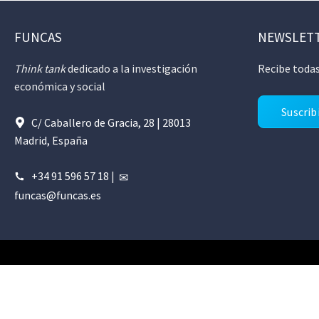
FUNCAS
NEWSLET
Think tank
dedicado a la investigación
Recibe todas
económica y social
Suscrib
C/ Caballero de Gracia, 28 | 28013
Madrid, España
+34 91 596 57 18
|
funcas@funcas.es