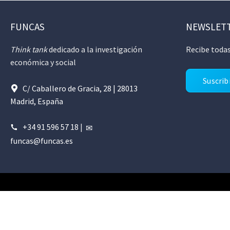
FUNCAS
NEWSLET
Think tank
dedicado a la investigación
Recibe todas
económica y social
Suscrib
C/ Caballero de Gracia, 28 | 28013
Madrid, España
+34 91 596 57 18
|
funcas@funcas.es