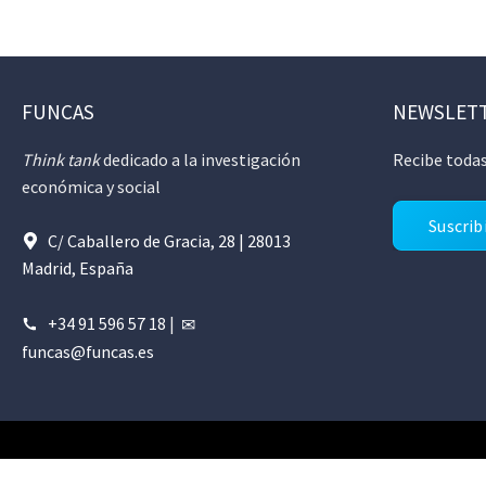
FUNCAS
NEWSLET
Think tank
dedicado a la investigación
Recibe todas
económica y social
Suscrib
C/ Caballero de Gracia, 28 | 28013
Madrid, España
+34 91 596 57 18
|
funcas@funcas.es