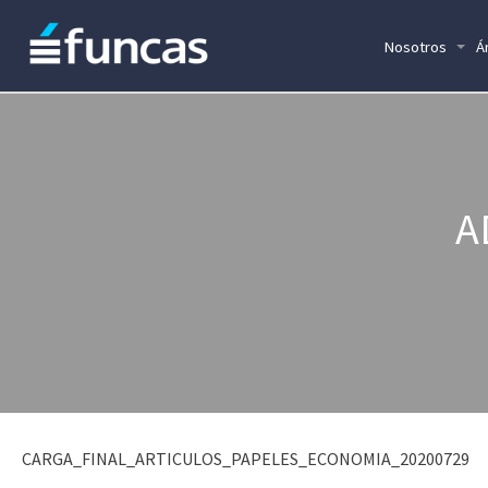
Nosotros
Á
A
CARGA_FINAL_ARTICULOS_PAPELES_ECONOMIA_20200729