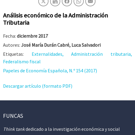
Análisis económico de la Administración
Tributaria
Fecha:
diciembre 2017
Autores:
José María Durán Cabré, Luca Salvadori
Etiquetas:
Externalidades, Administración tributaria,
Federalismo fiscal
Papeles de Economía Española, N.º 154 (2017)
Descargar artículo (formato PDF)
FUNCAS
Think tank
dedicado a la investigación económica y social