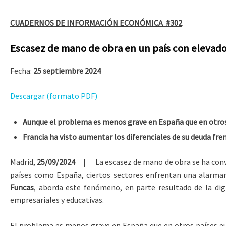
CUADERNOS DE INFORMACIÓN ECONÓMICA
#302
Escasez de mano de obra en un país con elevado 
Fecha:
25 septiembre 2024
Descargar (formato PDF)
Aunque el problema es menos grave en España que en otros 
Francia ha visto aumentar los diferenciales de su deuda fre
Madrid,
25/09/2024
| La escasez de mano de obra se ha convert
países como España, ciertos sectores enfrentan una alarman
Funcas
, aborda este fenómeno, en parte resultado de la digi
empresariales y educativas.
El problema es menos grave en España que en otros países eu