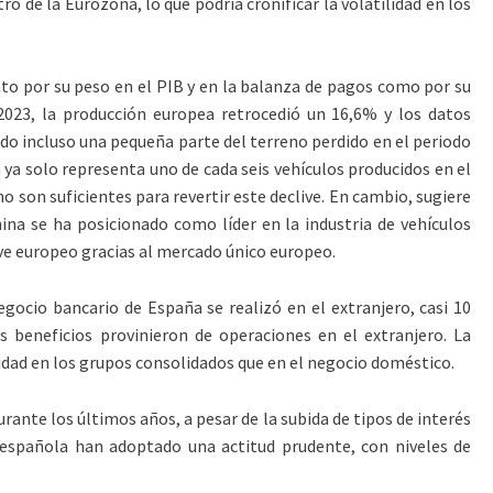
ro de la Eurozona, lo que podría cronificar la volatilidad en los
o por su peso en el PIB y en la balanza de pagos como por su
023, la producción europea retrocedió un 16,6% y los datos
ndo incluso una pequeña parte del terreno perdido en el periodo
 ya solo representa uno de cada seis vehículos producidos en el
o son suficientes para revertir este declive. En cambio, sugiere
hina se ha posicionado como líder en la industria de vehículos
ve europeo gracias al mercado único europeo.
gocio bancario de España se realizó en el extranjero, casi 10
 beneficios provinieron de operaciones en el extranjero. La
idad en los grupos consolidados que en el negocio doméstico.
urante los últimos años, a pesar de la subida de tipos de interés
 española han adoptado una actitud prudente, con niveles de