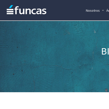
Nosotros
Á
B