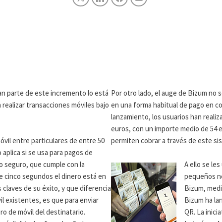
an parte de este incremento lo está
Por otro lado, el auge de Bizum no s
realizar transacciones móviles bajo
en una forma habitual de pago en co
lanzamiento, los usuarios han realiz
euros, con un importe medio de 54 
vil entre particulares de entre 50
permiten cobrar a través de este si
 aplica si se usa para pagos de
o seguro, que cumple con la
A ello se le
e cinco segundos el dinero está en
pequeños ne
s claves de su éxito, y que diferencia
Bizum, media
l existentes, es que para enviar
Bizum ha lan
o de móvil del destinatario.
QR. La inici