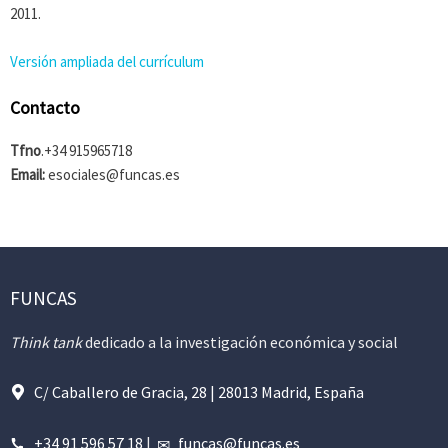
2011.
Versión ampliada del currículum
Contacto
Tfno
.+34 915965718
Email:
esociales@funcas.es
FUNCAS
Think tank
dedicado a la investigación económica y social
C/ Caballero de Gracia, 28 | 28013 Madrid, España
+34 91 596 57 18
|
funcas@funcas.es