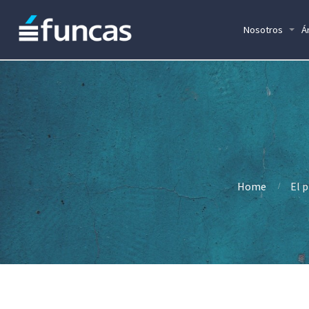
Nosotros
Á
Home
El p