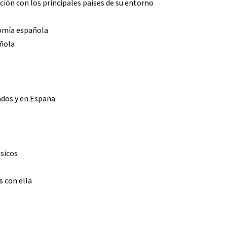
ción con los principales países de su entorno
nomía española
añola
zados y en España
ásicos
s con ella