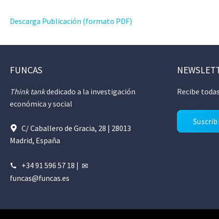
Descarga Publicación (formato PDF)
FUNCAS
NEWSLET
Think tank
dedicado a la investigación
Recibe todas
económica y social
Suscrib
C/ Caballero de Gracia, 28 | 28013
Madrid, España
+34 91 596 57 18
|
funcas@funcas.es