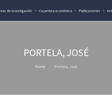
reas de investigación
Coyuntura económica
Publicaciones
Act
PORTELA, JOSÉ
Home
Portela, José