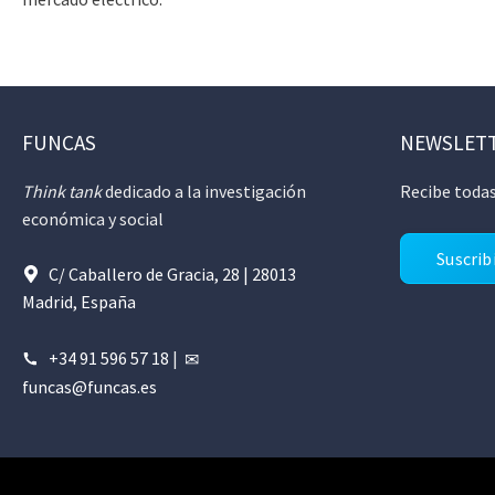
FUNCAS
NEWSLET
Think tank
dedicado a la investigación
Recibe todas
económica y social
Suscrib
C/ Caballero de Gracia, 28 | 28013
Madrid, España
+34 91 596 57 18
|
funcas@funcas.es