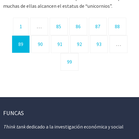
muchas de ellas alcancen el estatus de “unicornios”.
1
…
85
86
87
88
89
90
91
92
93
…
99
FUNCAS
Think tank
dedicado a la investigación económica y social