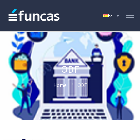
ODF
Home
ODF