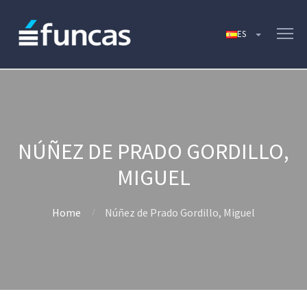
NÚÑEZ DE PRADO GORDILLO,
MIGUEL
Home
Núñez de Prado Gordillo, Miguel